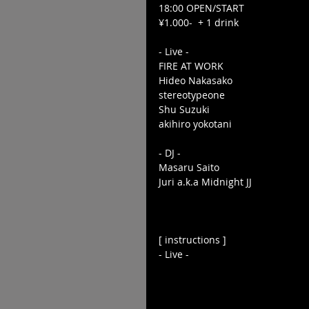
18:00 OPEN/START 
¥1.000-  + 1 drink
- Live -
FIRE AT WORK
Hideo Nakasako
stereotypeone
Shu Suzuki
akihiro yokotani
- DJ -
Masaru Saito
Juri a.k.a Midnight JJ
[ instructions ]
- Live -