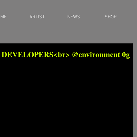
OME
ARTIST
NEWS
SHOP
 DEVELOPERS<br> @environment 0g