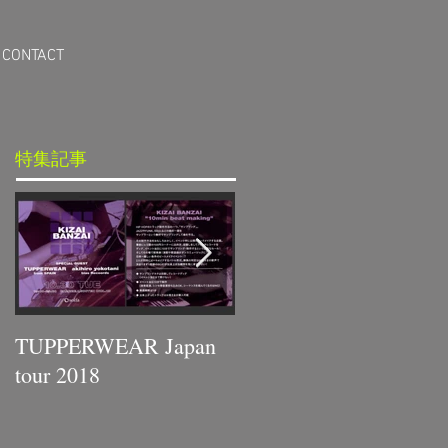
CONTACT
特集記事
TUPPERWEAR Japan
GAF New Album発売
tour 2018
決定！