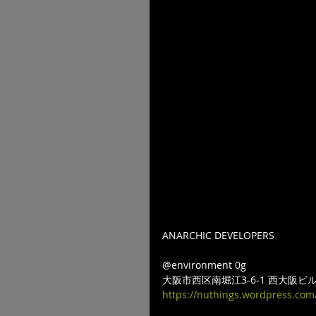
ANARCHIC DEVELOPERS
@environment 0g 
大阪市西区南堀江3-6-1 西大阪ビル 
https://nuthings.wordpress.com