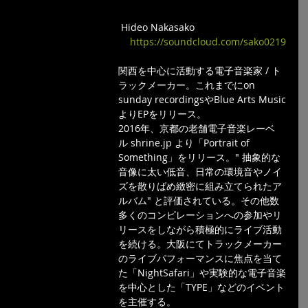
 Hideo Nakasako 
https://soundcloud.com/sako0219
関西を中心に活動する電子音楽家 / ト
ラックメーカー。これまでにon 
sunday recordingsやBlue Arts Music
よりEPをリリース。
2016年、京都の老舗電子音楽レーベ
ル shrine.jp より「Portrait of 
Something」をリリース。" 抽象的な
音像に太い低音、日常の環境音やノイ
ズを散りばめ緻密に組み立てられたア
ルバム" と評価されている。その他数
多くのコンピレーションへの参加やリ
リースをしながら積極的にライブ活動
を続ける。大阪にてトラックメーカー
のライブパフォーマンスに焦点を当て
た「NightSafari」や実験的な電子音楽
を中心とした「TYPE」などのイベント
を主催する。