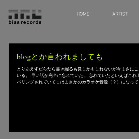
HOME
ARTIST
blogとか言われましても
とりあえずだらだら書き綴るも良しかもしれないが今まさにこ
いる。 早い話が完全に忘れていた。 忘れていたといえばこれ https:
バリングされていて１はまさかのカラオケ音源（？）になって..